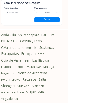
Andalucía
Anuradhapura
Bali
Bira
Bruselas
C. Castilla y León
Destinos
C.Valenciana
Camiguín
Escapadas
Europa
Flores
Guía de Viaje
Jaén
Las Bisayas
Lisboa
Lombok
Makassar
Málaga
Norte de Argentina
Negombo
Recursos
Salta
Polonnaruwa
Shanghai
Sulawesi
Valencia
Viajar Sola
viajar por libre
Yogyakarta