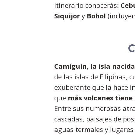
itinerario conocerás:
Cebu
Siquijor
y
Bohol
(incluye
C
Camiguín
,
la isla nacid
de las islas de Filipinas,
exuberante que la hace ino
que
más volcanes tiene
Entre sus numerosas atra
cascadas, paisajes de pos
aguas termales y lugares 