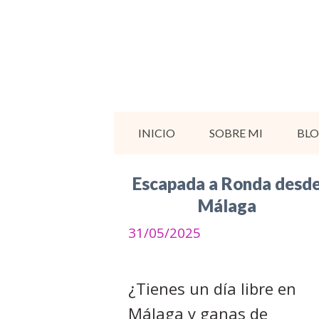
Saltar
al
contenido
INICIO
SOBRE MI
BL
Escapada a Ronda desd
Málaga
31/05/2025
¿Tienes un día libre en
Málaga y ganas de