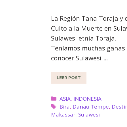
La Región Tana-Toraja y e
Culto a la Muerte en Sul
Sulawesi etnia Toraja.
Teníamos muchas ganas 
conocer Sulawesi …
LEER POST
Categorías
ASIA
,
INDONESIA
Etiquetas
Bira
,
Danau Tempe
,
Desti
Makassar
,
Sulawesi