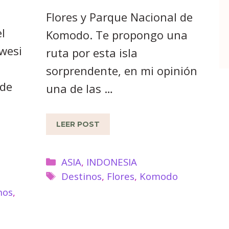
Flores y Parque Nacional de
l
Komodo. Te propongo una
awesi
ruta por esta isla
sorprendente, en mi opinión
de
una de las …
LEER POST
Categorías
ASIA
,
INDONESIA
Etiquetas
Destinos
,
Flores
,
Komodo
nos
,