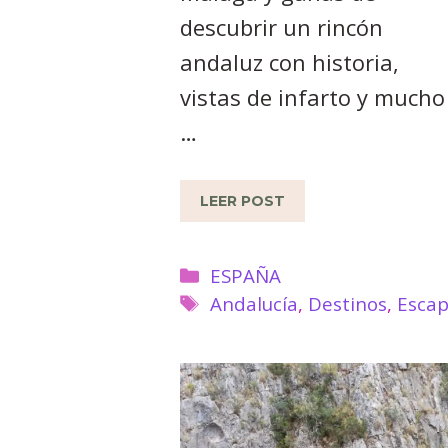
descubrir un rincón
andaluz con historia,
vistas de infarto y mucho
…
LEER POST
Categorías
ESPAÑA
Etiquetas
Andalucía
,
Destinos
,
Esca