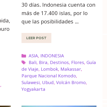
30 días. Indonesia cuenta con
más de 17.400 islas, por lo
ida,
que las posibilidades …
puro
LEER POST
Categorías
ASIA
,
INDONESIA
Etiquetas
Bali
,
Bira
,
Destinos
,
Flores
,
Guía
de Viaje
,
Lombok
,
Makassar
,
Parque Nacional Komodo
,
Sulawesi
,
Ubud
,
Volcán Bromo
,
a
,
Yogyakarta