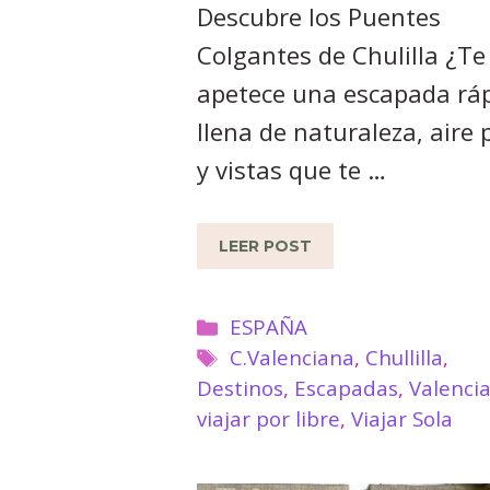
Descubre los Puentes
Colgantes de Chulilla ¿Te
apetece una escapada ráp
llena de naturaleza, aire 
y vistas que te …
LEER POST
Categorías
ESPAÑA
Etiquetas
C.Valenciana
,
Chullilla
,
Destinos
,
Escapadas
,
Valenci
viajar por libre
,
Viajar Sola