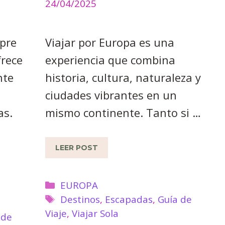
24/04/2025
mpre
Viajar por Europa es una
frece
experiencia que combina
nte
historia, cultura, naturaleza y
ciudades vibrantes en un
as.
mismo continente. Tanto si …
LEER POST
Categorías
EUROPA
Etiquetas
Destinos
,
Escapadas
,
Guía de
Viaje
,
Viajar Sola
 de