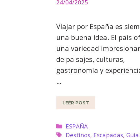
24/04/2025
Viajar por España es sie
una buena idea. El país o
una variedad impresiona
de paisajes, culturas,
gastronomía y experienci
…
LEER POST
Categorías
ESPAÑA
Etiquetas
Destinos
,
Escapadas
,
Guía