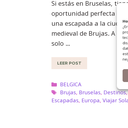
Si estás en Bruselas, tien
oportunidad perfecta par
Ho
una escapada a la ciudad
¿Er
medieval de Brujas. A tan
pro
tec
solo …
dis
dat
est
neg
LEER POST
Categorías
BELGICA
Etiquetas
Brujas
,
Bruselas
,
Destinos
,
Escapadas
,
Europa
,
Viajar Sol