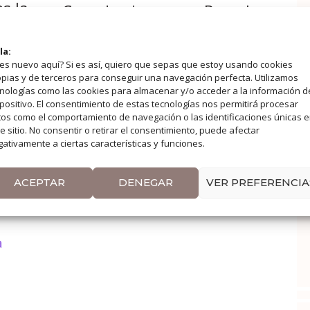
es la
Cuando piensas en Bruselas,
a
lo más probable es que lo
la:
primero que te venga …
es nuevo aquí? Si es así, quiero que sepas que estoy usando cookies
pias y de terceros para conseguir una navegación perfecta. Utilizamos
nologías como las cookies para almacenar y/o acceder a la información d
positivo. El consentimiento de estas tecnologías nos permitirá procesar
LEER POST
os como el comportamiento de navegación o las identificaciones únicas 
e sitio. No consentir o retirar el consentimiento, puede afectar
ativamente a ciertas características y funciones.
Categorías
BELGICA
Etiquetas
Bruselas
,
Destinos
,
Escapadas
,
ACEPTAR
DENEGAR
VER PREFERENCIA
Europa
,
Viajar Sola
a