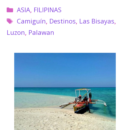
Categorías
ASIA
,
FILIPINAS
Etiquetas
Camiguín
,
Destinos
,
Las Bisayas
,
Luzon
,
Palawan