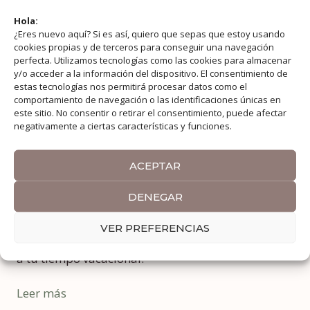
Hola:
¿Eres nuevo aquí? Si es así, quiero que sepas que estoy usando
cookies propias y de terceros para conseguir una navegación
perfecta. Utilizamos tecnologías como las cookies para almacenar
Bienvenidos a My Lifetime Journey, un blog de
y/o acceder a la información del dispositivo. El consentimiento de
estas tecnologías nos permitirá procesar datos como el
viajes y estilo de vida, enfocado a inspirarte y
comportamiento de navegación o las identificaciones únicas en
mostrarte que es posible tener un trabajo a
este sitio. No consentir o retirar el consentimiento, puede afectar
negativamente a ciertas características y funciones.
tiempo completo y a la vez viajar extensamente, si
como en mi caso, deseas compaginar ambos
ACEPTAR
mundos.
DENEGAR
Basándome en mis experiencias, te compartiré
itinerarios, guías detalladas, información y
VER PREFERENCIAS
consejos para ayudarte a sacar el máximo partido
a tu tiempo vacacional.
Leer más