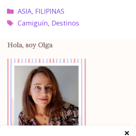
Categorías
ASIA
,
FILIPINAS
Etiquetas
Camiguín
,
Destinos
Hola, soy Olga