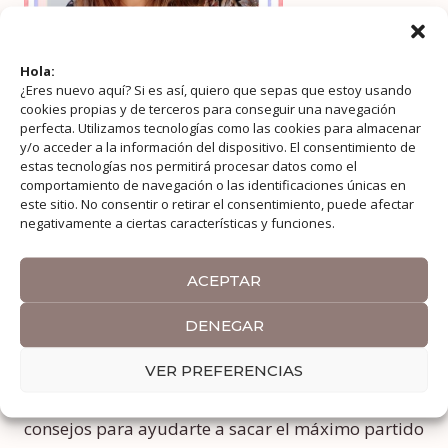
Hola:
¿Eres nuevo aquí? Si es así, quiero que sepas que estoy usando
cookies propias y de terceros para conseguir una navegación
perfecta. Utilizamos tecnologías como las cookies para almacenar
y/o acceder a la información del dispositivo. El consentimiento de
estas tecnologías nos permitirá procesar datos como el
comportamiento de navegación o las identificaciones únicas en
Bienvenidos a My Lifetime Journey, un blog de
este sitio. No consentir o retirar el consentimiento, puede afectar
viajes y estilo de vida, enfocado a inspirarte y
negativamente a ciertas características y funciones.
mostrarte que es posible tener un trabajo a
tiempo completo y a la vez viajar extensamente, si
ACEPTAR
como en mi caso, deseas compaginar ambos
mundos.
DENEGAR
VER PREFERENCIAS
Basándome en mis experiencias, te compartiré
itinerarios, guías detalladas, información y
consejos para ayudarte a sacar el máximo partido