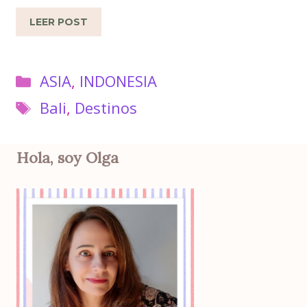
LEER POST
Categorías
ASIA
,
INDONESIA
Etiquetas
Bali
,
Destinos
Hola, soy Olga