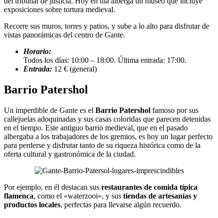
del tribunal de justicia. Hoy en día alberga un museo que incluye
exposiciones sobre tortura medieval.
Recorre sus muros, torres y patios, y sube a lo alto para disfrutar de
vistas panorámicas del centro de Gante.
Horario:
Todos los días: 10:00 – 18:00. Última entrada: 17:00.
Entrada:
12 € (general)
Barrio Patershol
Un imperdible de Gante es el
Barrio Patershol
famoso por sus
callejuelas adoquinadas y sus casas coloridas que parecen detenidas
en el tiempo. Este antiguo barrio medieval, que en el pasado
albergaba a los trabajadores de los gremios, es hoy un lugar perfecto
para perderse y disfrutar tanto de su riqueza histórica como de la
oferta cultural y gastronómica de la ciudad.
Por ejemplo, en él destacan sus
restaurantes de comida típica
flamenca
, como el «waterzooi», y sus
tiendas de artesanías y
productos locales
, perfectas para llevarse algún recuerdo.