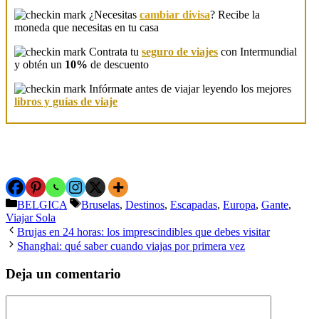
¿Necesitas
cambiar divisa
? Recibe la
moneda que necesitas en tu casa
Contrata tu
seguro de viajes
con Intermundial
y obtén un
10%
de descuento
Infórmate antes de viajar leyendo los mejores
libros y guías de viaje
Categorías
Etiquetas
BELGICA
Bruselas
,
Destinos
,
Escapadas
,
Europa
,
Gante
,
Viajar Sola
Brujas en 24 horas: los imprescindibles que debes visitar
Shanghai: qué saber cuando viajas por primera vez
Deja un comentario
Comentario