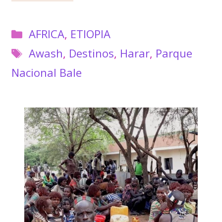
Categorías
AFRICA
,
ETIOPIA
Etiquetas
Awash
,
Destinos
,
Harar
,
Parque
Nacional Bale