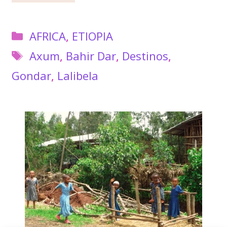
Categorías
AFRICA
,
ETIOPIA
Etiquetas
Axum
,
Bahir Dar
,
Destinos
,
Gondar
,
Lalibela