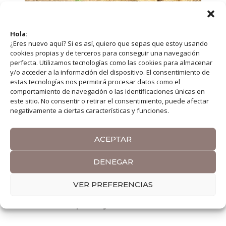
Hola:
¿Eres nuevo aquí? Si es así, quiero que sepas que estoy usando
cookies propias y de terceros para conseguir una navegación
perfecta. Utilizamos tecnologías como las cookies para almacenar
Etiopía: Itinerario y Guía para
y/o acceder a la información del dispositivo. El consentimiento de
estas tecnologías nos permitirá procesar datos como el
conocer el país
comportamiento de navegación o las identificaciones únicas en
este sitio. No consentir o retirar el consentimiento, puede afectar
02/05/2020
negativamente a ciertas características y funciones.
ACEPTAR
Etiopía guía completa. Etiopía es un
DENEGAR
país único, una nación que esconde
multitud de tesoros culturales y
VER PREFERENCIAS
variedad de paisajes, …