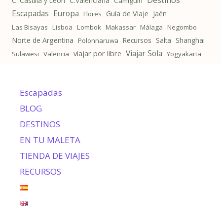
C. Castilla y León
C.Valenciana
Camiguín
Escapadas
Europa
Guía de Viaje
Jaén
Flores
Las Bisayas
Lisboa
Lombok
Makassar
Málaga
Negombo
Norte de Argentina
Recursos
Salta
Shanghai
Polonnaruwa
Viajar Sola
viajar por libre
Sulawesi
Valencia
Yogyakarta
Escapadas
BLOG
DESTINOS
EN TU MALETA
TIENDA DE VIAJES
RECURSOS