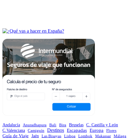
Andalucía
Anuradhapura
Bali
Bira
Bruselas
C. Castilla y León
Destinos
Escapadas
Europa
C.Valenciana
Camiguín
Flores
Guía de Viaje
Jaén
Las Bisayas
Lisboa
Lombok
Makassar
Málaga