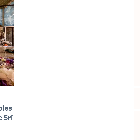
bles
 Sri