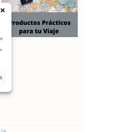
el
en
S