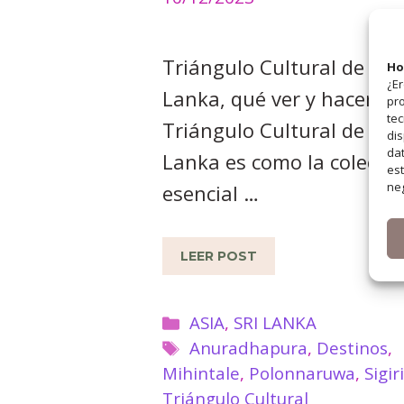
Triángulo Cultural de Sri
Ho
¿Er
Lanka, qué ver y hacer. El
pro
tec
Triángulo Cultural de Sri
dis
dat
Lanka es como la colecci
est
neg
esencial …
LEER POST
Categorías
ASIA
,
SRI LANKA
Etiquetas
Anuradhapura
,
Destinos
,
Mihintale
,
Polonnaruwa
,
Sigir
Triángulo Cultural