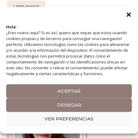
LEER POST
Hola:
Categorías
PORTUGAL
¿Eres nuevo aquí? Si es así, quiero que sepas que estoy usando
cookies propias y de terceros para conseguir una navegación
Etiquetas
Destinos
,
Escapadas
,
Europa
,
perfecta. Utilizamos tecnologías como las cookies para almacenar
y/o acceder a la información del dispositivo. El consentimiento de
estas tecnologías nos permitirá procesar datos como el
Oporto
,
Viajar Sola
comportamiento de navegación o las identificaciones únicas en
este sitio. No consentir o retirar el consentimiento, puede afectar
negativamente a ciertas características y funciones.
Hola, soy Olga
ACEPTAR
DENEGAR
VER PREFERENCIAS