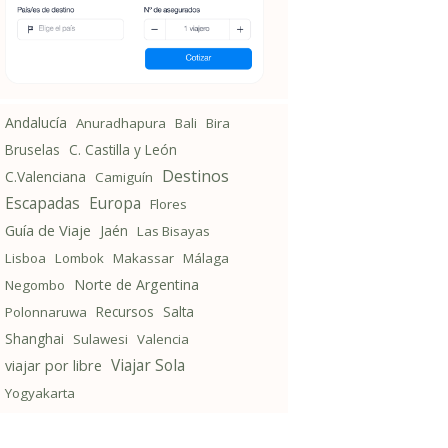
Andalucía
Anuradhapura
Bali
Bira
Bruselas
C. Castilla y León
Destinos
C.Valenciana
Camiguín
Escapadas
Europa
Flores
Guía de Viaje
Jaén
Las Bisayas
Lisboa
Lombok
Makassar
Málaga
Norte de Argentina
Negombo
Recursos
Salta
Polonnaruwa
Shanghai
Sulawesi
Valencia
Viajar Sola
viajar por libre
Yogyakarta