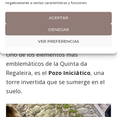
impresionantes, con grutas, lagos,
negativamente a ciertas características y funciones.
pozos y construcciones ornamentales
que destacan por combinar la
ACEPTAR
naturaleza con la arquitectura de
DENEGAR
manera armoniosa.
VER PREFERENCIAS
Uno de los elementos más
emblemáticos de la Quinta da
Regaleira, es el
Pozo Iniciático
, una
torre invertida que se sumerge en el
suelo.