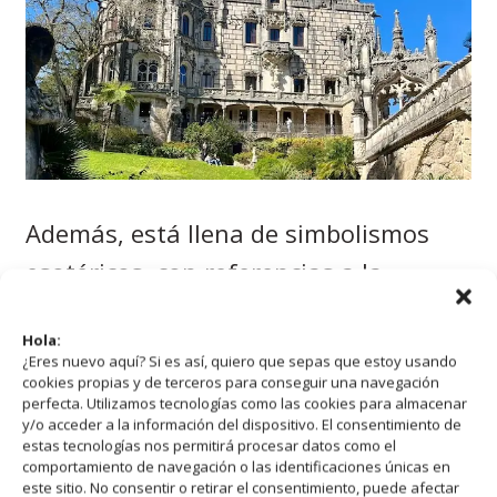
Además, está llena de simbolismos
esotéricos, con referencias a la
masonería, la alquimia y la mitología,
Hola:
lo que le da un aire de misterio y
¿Eres nuevo aquí? Si es así, quiero que sepas que estoy usando
fascinación.
cookies propias y de terceros para conseguir una navegación
perfecta. Utilizamos tecnologías como las cookies para almacenar
y/o acceder a la información del dispositivo. El consentimiento de
estas tecnologías nos permitirá procesar datos como el
Por otro lado, sus jardines son
comportamiento de navegación o las identificaciones únicas en
este sitio. No consentir o retirar el consentimiento, puede afectar