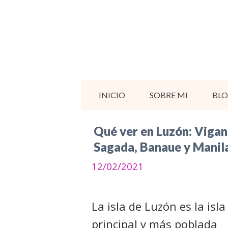
Saltar
al
contenido
INICIO
SOBRE MI
BL
Qué ver en Luzón: Vigan
Sagada, Banaue y Manil
12/02/2021
La isla de Luzón es la isla
principal y más poblada