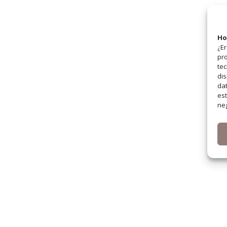
Ho
¿Er
pro
tec
dis
dat
est
neg