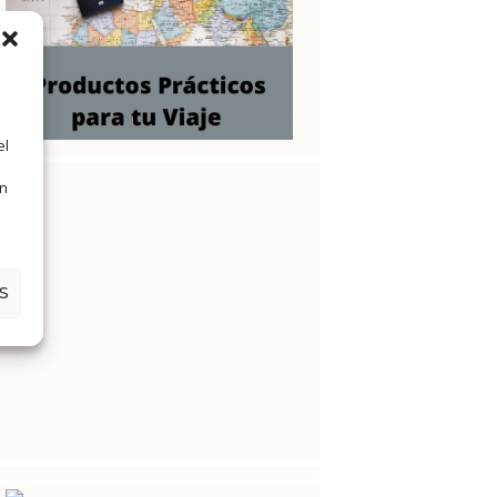
el
en
S