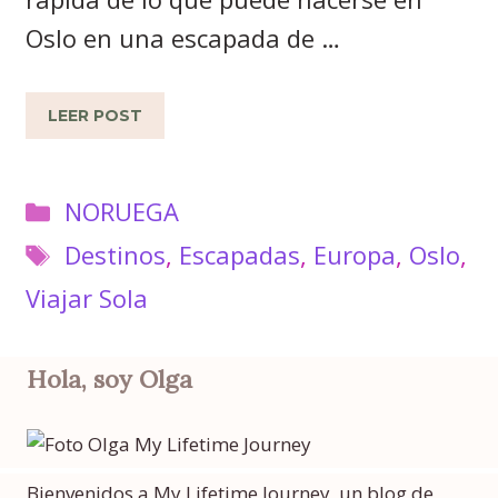
Oslo en una escapada de …
LEER POST
Categorías
NORUEGA
Etiquetas
Destinos
,
Escapadas
,
Europa
,
Oslo
,
Viajar Sola
Hola, soy Olga
Bienvenidos a My Lifetime Journey, un blog de