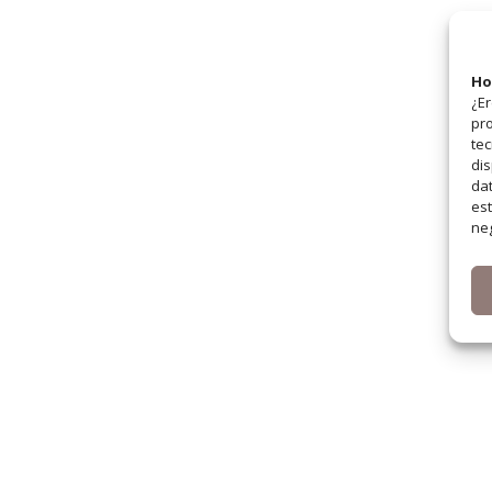
Ho
¿Er
pro
tec
dis
dat
est
neg