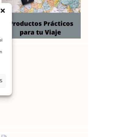
el
en
S