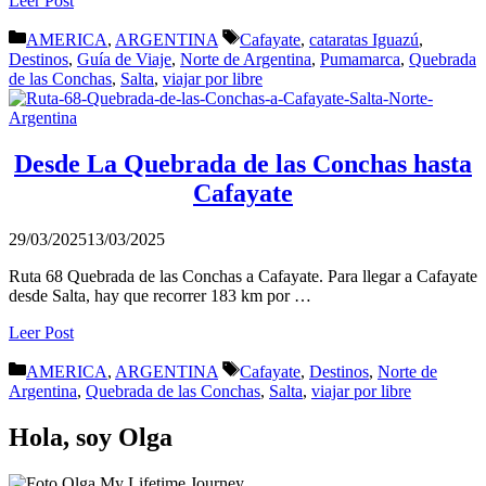
Leer Post
Categorías
Etiquetas
AMERICA
,
ARGENTINA
Cafayate
,
cataratas Iguazú
,
Destinos
,
Guía de Viaje
,
Norte de Argentina
,
Pumamarca
,
Quebrada
de las Conchas
,
Salta
,
viajar por libre
Desde La Quebrada de las Conchas hasta
Cafayate
29/03/2025
13/03/2025
Ruta 68 Quebrada de las Conchas a Cafayate. Para llegar a Cafayate
desde Salta, hay que recorrer 183 km por …
Leer Post
Categorías
Etiquetas
AMERICA
,
ARGENTINA
Cafayate
,
Destinos
,
Norte de
Argentina
,
Quebrada de las Conchas
,
Salta
,
viajar por libre
Hola, soy Olga