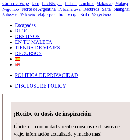
Guía de Viaje
Jaén
Las Bisayas
Lisboa
Lombok
Makassar
Málaga
Norte de Argentina
Negombo
Polonnaruwa
Recursos
Salta
Shanghai
Viajar Sola
viajar por libre
Sulawesi
Valencia
Yogyakarta
Escapadas
BLOG
DESTINOS
EN TU MALETA
TIENDA DE VIAJES
RECURSOS
POLITICA DE PRIVACIDAD
DISCLOSURE POLICY
¡Recibe tu dosis de inspiración!
Únete a la comunidad y recibe consejos exclusivos de
viaje, información actualizada y mucho más!