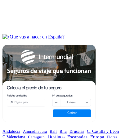
Andalucía
Anuradhapura
Bali
Bira
Bruselas
C. Castilla y León
Destinos
Escapadas
Europa
C.Valenciana
Camiguín
Flores