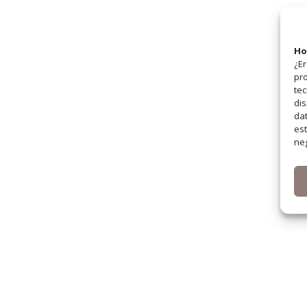
Ho
¿Er
pro
tec
dis
dat
est
neg