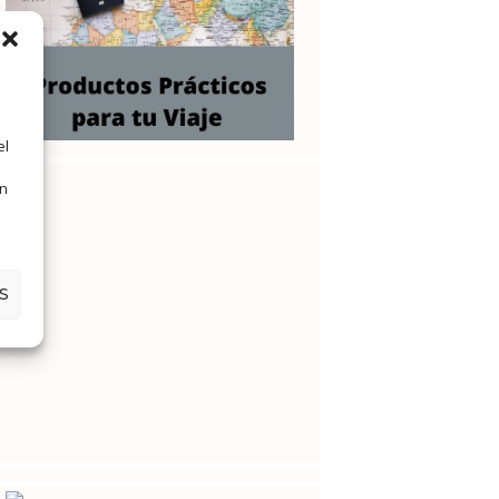
el
en
S