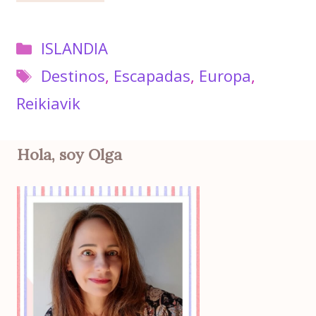
Categorías
ISLANDIA
Etiquetas
Destinos
,
Escapadas
,
Europa
,
Reikiavik
Hola, soy Olga