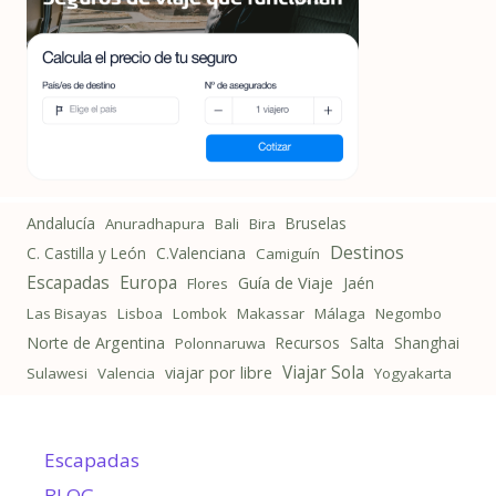
Andalucía
Bruselas
Anuradhapura
Bali
Bira
Destinos
C. Castilla y León
C.Valenciana
Camiguín
Escapadas
Europa
Guía de Viaje
Jaén
Flores
Las Bisayas
Lisboa
Lombok
Makassar
Málaga
Negombo
Norte de Argentina
Recursos
Salta
Shanghai
Polonnaruwa
Viajar Sola
viajar por libre
Sulawesi
Valencia
Yogyakarta
Escapadas
BLOG