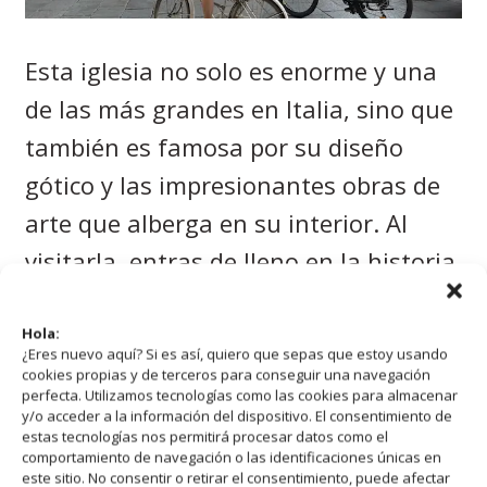
Esta iglesia no solo es enorme y una
de las más grandes en Italia, sino que
también es famosa por su diseño
gótico y las impresionantes obras de
arte que alberga en su interior. Al
visitarla, entras de lleno en la historia
y el arte de Bolonia.
Hola:
¿Eres nuevo aquí? Si es así, quiero que sepas que estoy usando
Mercado de la Via
cookies propias y de terceros para conseguir una navegación
perfecta. Utilizamos tecnologías como las cookies para almacenar
Pescherie Vecchie: Una
y/o acceder a la información del dispositivo. El consentimiento de
estas tecnologías nos permitirá procesar datos como el
comportamiento de navegación o las identificaciones únicas en
experiencia culinaria
este sitio. No consentir o retirar el consentimiento, puede afectar