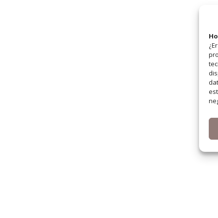
Ho
¿Er
pro
tec
dis
dat
est
neg