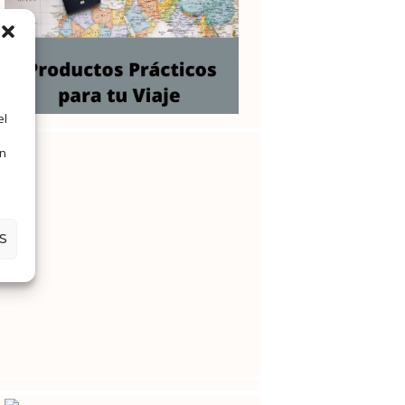
el
en
S