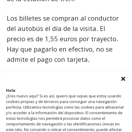
Los billetes se compran al conductor
del autobús el día de la visita. El
precio es de 1,55 euros por trayecto.
Hay que pagarlo en efectivo, no se
admite el pago con tarjeta.
Horario autobuses/lanzadera: de 7:50
h a 19:00 h. El de las
10:00 h
es la
Hola:
¿Eres nuevo aquí? Si es así, quiero que sepas que estoy usando
mejor opción.
cookies propias y de terceros para conseguir una navegación
perfecta. Utilizamos tecnologías como las cookies para almacenar
y/o acceder a la información del dispositivo. El consentimiento de
estas tecnologías nos permitirá procesar datos como el
comportamiento de navegación o las identificaciones únicas en
este sitio. No consentir o retirar el consentimiento, puede afectar