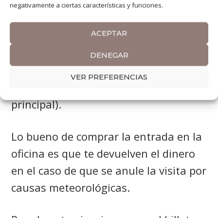
Información entradas
negativamente a ciertas características y funciones.
visita Caminito del Rey
ACEPTAR
Las entradas de la visita se pueden
DENEGAR
adquirir online en su
web oficial
o en
VER PREFERENCIAS
persona en la oficina (entrada
principal).
Lo bueno de comprar la entrada en la
oficina es que te devuelven el dinero
en el caso de que se anule la visita por
causas meteorológicas.