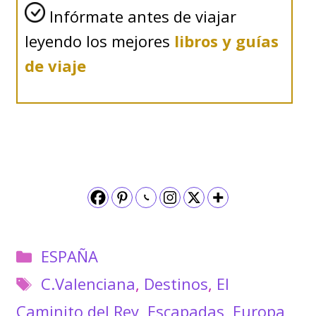
Infórmate antes de viajar
leyendo los mejores
libros y guías
de viaje
Categorías
ESPAÑA
Etiquetas
C.Valenciana
,
Destinos
,
El
Caminito del Rey
,
Escapadas
,
Europa
,