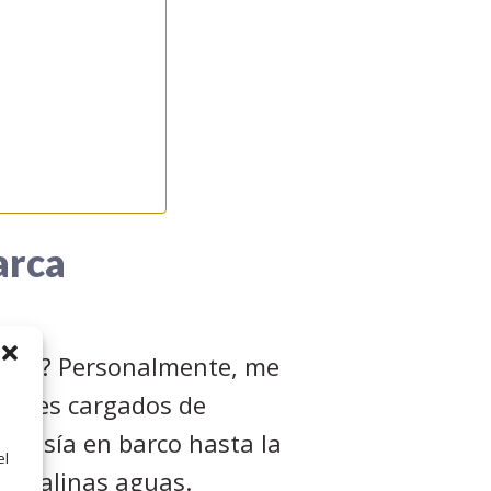
arca
pilas? Personalmente, me
ugares cargados de
ravesía en barco hasta la
el
cristalinas aguas.