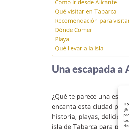
Como ir desde Alicante
Qué visitar en Tabarca
Recomendación para visita
Dónde Comer
Playa
Qué llevar a la isla
Una escapada a A
¿Qué te parece una escapa
Ho
encanta esta ciudad por t
¿Er
historia, playas, delicio
pro
tec
isla de Tabarca para pasar
dis