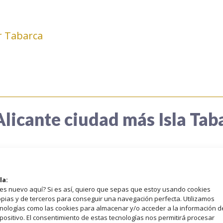
r Tabarca
licante ciudad más Isla Tab
da de 3 días a Alicante para recargar las 
la:
odo lo que ofrece: rincones con encanto, l
es nuevo aquí? Si es así, quiero que sepas que estoy usando cookies
sa comida, tiendas… ¿Quieres un plus? Una t
pias y de terceros para conseguir una navegación perfecta. Utilizamos
nologías como las cookies para almacenar y/o acceder a la información d
 el día y practicar el mejor snorkel en sus 
positivo. El consentimiento de estas tecnologías nos permitirá procesar