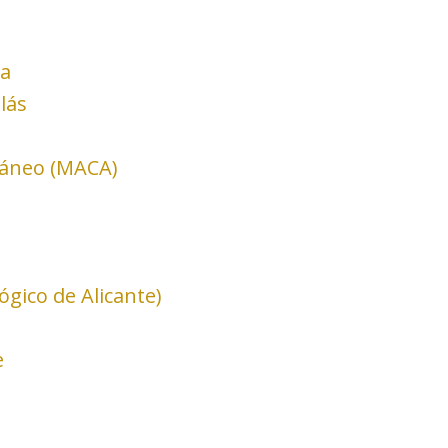
ra
lás
ráneo (MACA)
gico de Alicante)
e