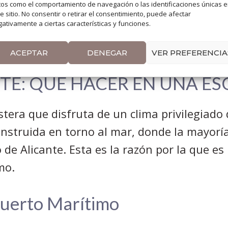
os como el comportamiento de navegación o las identificaciones únicas 
e sitio. No consentir o retirar el consentimiento, puede afectar
ativamente a ciertas características y funciones.
 te dejo
las mejores actividades que puedes
a
excursión
de un día a la
Isla de Tabarca.
ACEPTAR
DENEGAR
VER PREFERENCIA
TE: QUE HACER EN UNA E
stera que disfruta de un clima privilegiado
onstruida en torno al mar, donde la mayor
 de Alicante. Esta es la razón por la que e
mo.
Puerto Marítimo