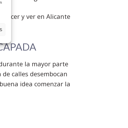
en
 hacer y ver en Alicante
S
SCAPADA
 durante la mayor parte
ía de calles desembocan
s buena idea comenzar la