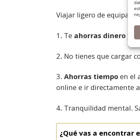
dat
est
Viajar ligero de equipaje 
neg
1. Te
ahorras dinero
ya q
2. No tienes que cargar c
3.
Ahorras tiempo
en el 
online e ir directamente 
4. Tranquilidad mental. S
¿Qué vas a encontrar e