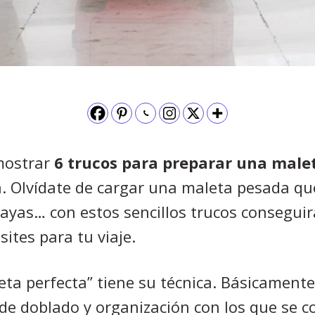
 mostrar
6 trucos
para preparar una male
a.
Olvídate de cargar una maleta pesada q
vayas… con estos sencillos trucos consegu
ites para tu viaje.
eta perfecta” tiene su técnica. Básicament
e doblado y organización con los que se 