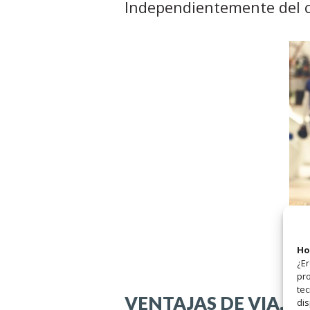
Independientemente del c
Ho
¿Er
pro
tec
VENTAJAS DE VIAJAR
dis