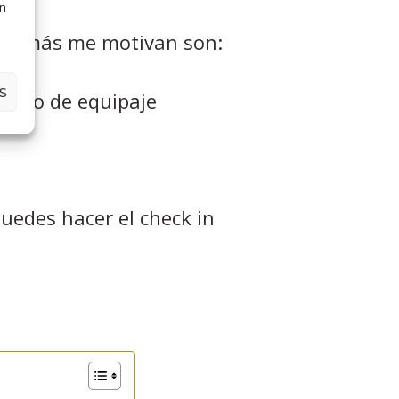
en
s que más me motivan son:
S
xceso de equipaje
uedes hacer el check in