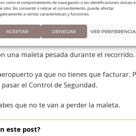
os como el comportamiento de navegación o las identificaciones únicas 
e sitio. No consentir o retirar el consentimiento, puede afectar
te facilita el viaje muchísimo, las ventaja
ativamente a ciertas características y funciones.
ACEPTAR
DENEGAR
VER PREFERENCIA
ue no tienes que pagar sobrepeso por el e
on una maleta pesada durante el recorrido.
aeropuerto ya que no tienes que facturar. P
a pasar el Control de Seguridad.
abes que no te van a perder la maleta.
n este post?