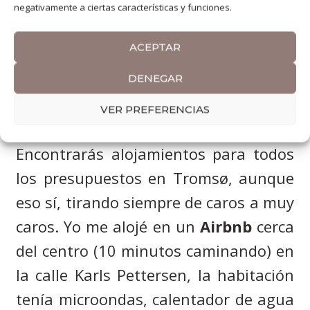
negativamente a ciertas características y funciones.
antelación en las tiendas WI -TO valen
33 NOK. También puedes comprarlos
ACEPTAR
con la app
RuterBillett
.
DENEGAR
VER PREFERENCIAS
ALOJAMIENTO
Encontrarás alojamientos para todos
los presupuestos en
Tromsø,
aunque
eso sí, tirando siempre de caros a muy
caros.
Yo me alojé en un
Airbnb
cerca
del centro (10 minutos caminando) en
la calle Karls Pettersen, la habitación
tenía microondas, calentador de agua