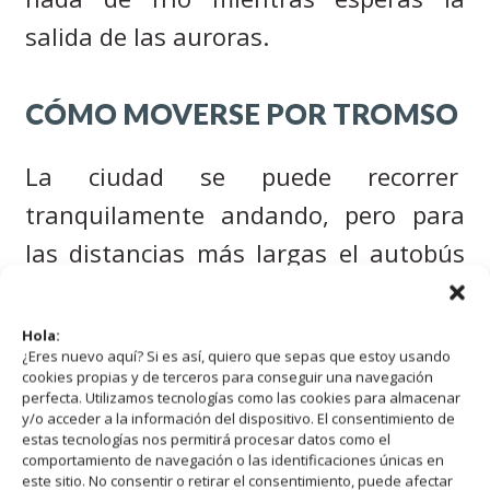
salida de las auroras.
CÓMO MOVERSE POR TROMSO
La ciudad se puede recorrer
tranquilamente andando, pero para
las distancias más largas el autobús
funciona muy bien. En este
enlace
puedes ver sus rutas y
Hola:
¿Eres nuevo aquí? Si es así, quiero que sepas que estoy usando
horarios.
cookies propias y de terceros para conseguir una navegación
perfecta. Utilizamos tecnologías como las cookies para almacenar
y/o acceder a la información del dispositivo. El consentimiento de
Los billetes sencillos de bus cuestan
estas tecnologías nos permitirá procesar datos como el
comportamiento de navegación o las identificaciones únicas en
50 NOK, pero si los compras con
este sitio. No consentir o retirar el consentimiento, puede afectar