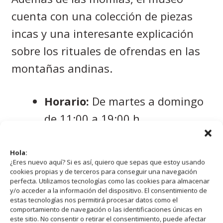
cuenta con una colección de piezas
incas y una interesante explicación
sobre los rituales de ofrendas en las
montañas andinas.
Horario:
De martes a domingo
de 11:00 a 19:00 h
Entrada
: 2.000 ARS
Hola:
¿Eres nuevo aquí? Si es así, quiero que sepas que estoy usando
💡
Tip:
No siempre están expuestas
cookies propias y de terceros para conseguir una navegación
perfecta. Utilizamos tecnologías como las cookies para almacenar
las tres momias al mismo tiempo, ya
y/o acceder a la información del dispositivo. El consentimiento de
estas tecnologías nos permitirá procesar datos como el
que las rotan para su preservación.
comportamiento de navegación o las identificaciones únicas en
este sitio. No consentir o retirar el consentimiento, puede afectar