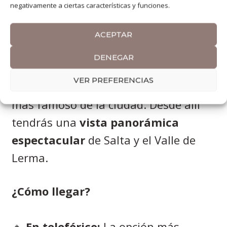
negativamente a ciertas características y funciones.
Cerro San Bernardo – La
mejor vista de Salta
ACEPTAR
DENEGAR
Para terminar el día, sube al
Cerro
VER PREFERENCIAS
San Bernardo
, el mirador natural
más famoso de la ciudad. Desde allí
tendrás una
vista panorámica
espectacular
de Salta y el Valle de
Lerma.
¿Cómo llegar?
🔹
En teleférico:
La opción más