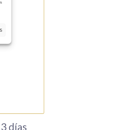
en
S
 3 días