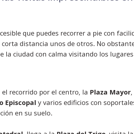
esible que puedes recorrer a pie con facili
 corta distancia unos de otros. No obstant
de la ciudad con calma visitando los lugares
el recorrido por el centro, la
Plaza Mayor
,
o Episcopal
y varios edificios con soportales
ción en su suelo.
atedral
, llega a la
Plaza del Trigo
, visita l