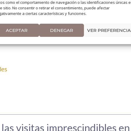
legre
os como el comportamiento de navegación o las identificaciones únicas 
e sitio. No consentir o retirar el consentimiento, puede afectar
l Milenio
ativamente a ciertas características y funciones.
meda
ACEPTAR
DENEGAR
VER PREFERENCIA
 Santomé
les
las visitas imprescindibles en