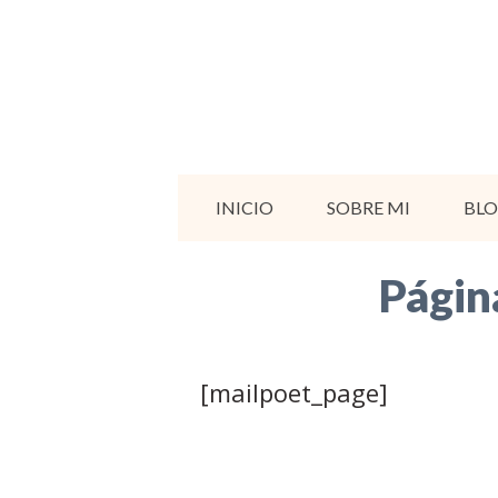
Saltar
al
contenido
INICIO
SOBRE MI
BL
Págin
[mailpoet_page]