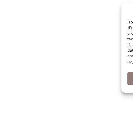
Ho
¿Er
pro
tec
dis
dat
est
neg