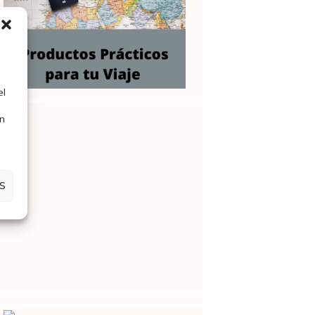
el
en
S