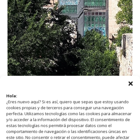
En el interior podrás ver una galería
Hola:
¿Eres nuevo aquí? Si es así, quiero que sepas que estoy usando
con techo acristalado de colores muy
cookies propias y de terceros para conseguir una navegación
perfecta. Utilizamos tecnologías como las cookies para almacenar
bonito y el
Museo contemporáneo
.
y/o acceder a la información del dispositivo. El consentimiento de
estas tecnologías nos permitirá procesar datos como el
Este es un museo de artes decorativas
comportamiento de navegación o las identificaciones únicas en
este sitio. No consentir o retirar el consentimiento, puede afectar