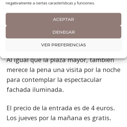
que expone colecciones de finales del
negativamente a ciertas características y funciones.
siglo XIX y principios del XX.
Sus salas
ACEPTAR
exhiben colecciones de vidrios,
porcelanas, joyas, y de muñecas de
DENEGAR
porcelana francesa entre otras.
VER PREFERENCIAS
Al igual que la plaza mayor, también
merece la pena una visita por la noche
para contemplar la espectacular
fachada iluminada.
El precio de la entrada es de 4 euros.
Los jueves por la mañana es gratis.